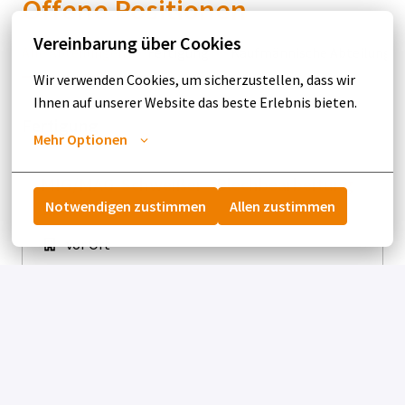
Offene Positionen
Vereinbarung über Cookies
Alle Abteilungen
Fertigung
Kaufmännische Abteilung
Wir verwenden Cookies, um sicherzustellen, dass wir 
Ihnen auf unserer Website das beste Erlebnis bieten.
Fertigung
Mehr Optionen
MIG/MAG-Schweißer - Blechbearbeitung
(m/w/d)
Notwendigen zustimmen
Allen zustimmen
vor Ort
Sigmaringen
,
Baden-Württemberg
,
Deutschland
DE
Job ansehen