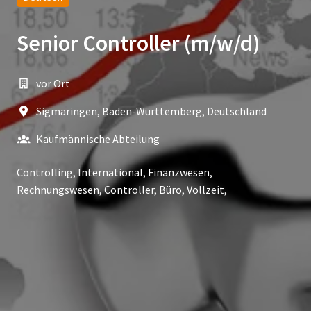
Senior Controller (m/w/d)
vor Ort
Sigmaringen
,
Baden-Württemberg
,
Deutschland
Kaufmännische Abteilung
Controlling, International, Finanzwesen,
Rechnungswesen, Controller, Büro, Vollzeit,