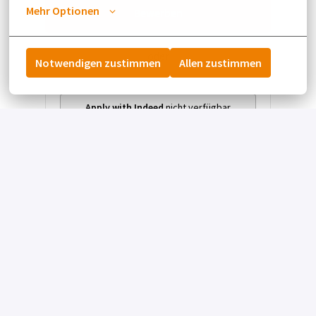
Mehr Optionen
Bewerben
oder
Notwendigen zustimmen
Allen zustimmen
Apply with Indeed
nicht verfügbar
Cookies aktualisieren
Job teilen
Offene Stellen
Deine Beneftis