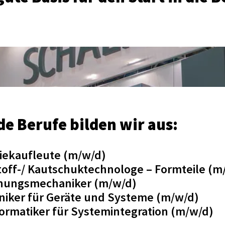
e Berufe bilden wir aus: 
riekaufleute (m/w/d)

toff-/ Kautschuktechnologe – Formteile (m/
nungsmechaniker (m/w/d)

oniker für Geräte und Systeme (m/w/d)

formatiker für Systemintegration (m/w/d)