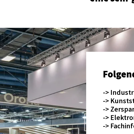
Folgend
-> Indust
-> Kunsts
-> Zerspa
-> Elektr
-> Fachin